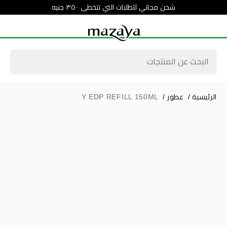
شحن مجاني للطلبات التي تتخطى ٣٥٠٠ جنيه
الرئيسية
/
عطور
/
Y EDP REFILL 150ML