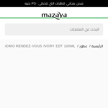
شحن مجاني للطلبات التي تتخطى ٣٥٠٠ جنيه
الرئيسية
/
عطور
/
MA UOMO RENDEZ-VOUS IVORY EDT 100ML