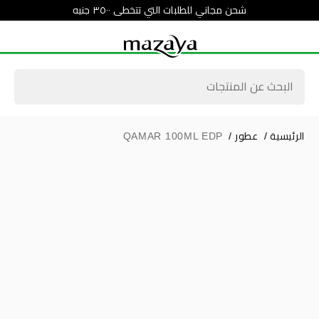
شحن مجاني للطلبات التي تتخطى ٣٥٠٠ جنيه
الرئيسية
/
عطور
/
QAMAR 100ML EDP