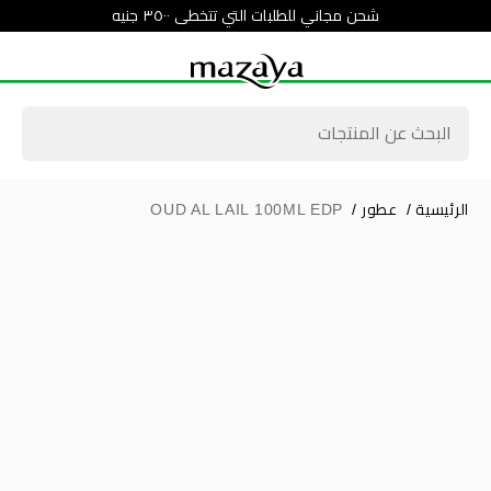
شحن مجاني للطلبات التي تتخطى ٣٥٠٠ جنيه
الرئيسية
/
عطور
/
OUD AL LAIL 100ML EDP