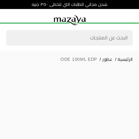
شحن مجاني للطلبات التي تتخطى ٣٥٠٠ جنيه
الرئيسية
/
عطور
/
ODE 100ML EDP