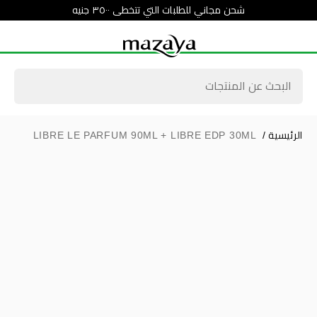
شحن مجاني للطلبات التي تتخطى ٣٥٠٠ جنيه
الرئيسية
/
LIBRE LE PARFUM 90ML + LIBRE EDP 30ML