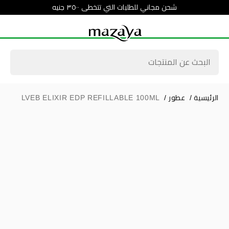
شحن مجاني للطلبات التي تتخطى ٣٥٠٠ جنيه
الرئيسية
/
عطور
/
LVEB ELIXIR EDP REFILLABLE 100ML