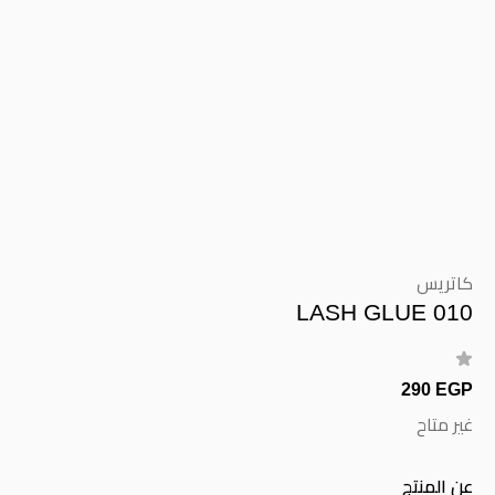
كاتريس
LASH GLUE 010
290 EGP
غير متاح
عن المنتج