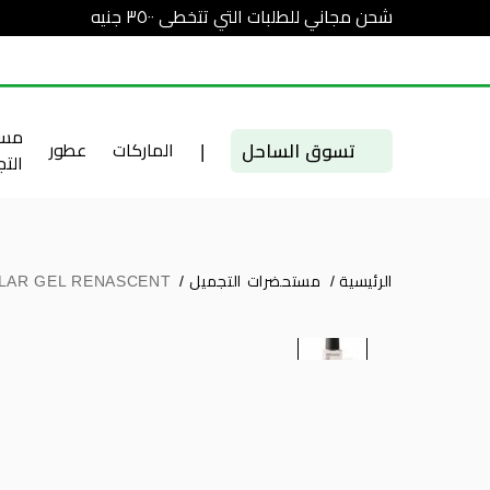
شحن مجاني للطلبات التي تتخطى ٣٥٠٠ جنيه
مست
تسوق الساحل
|
الماركات
عطور
الت
الرئيسية
/
مستحضرات التجميل
/
OLAR GEL RENASCENT