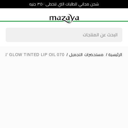
شحن مجاني للطلبات التي تتخطى ٣٥٠٠ جنيه
الرئيسية
/
مستحضرات التجميل
/
IN' GLOW TINTED LIP OIL 070