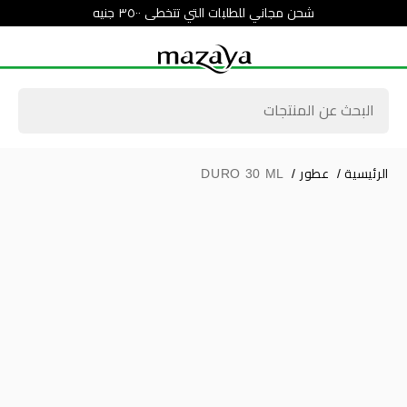
شحن مجاني للطلبات التي تتخطى ٣٥٠٠ جنيه
الرئيسية
/
عطور
/
DURO 30 ML