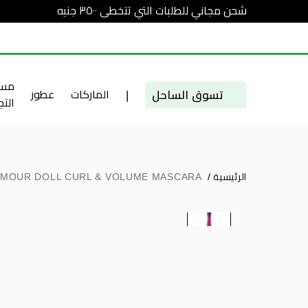
شحن مجاني للطلبات التي تتخطى ٣٥٠٠ جنيه
مست
تسوق الساحل
|
الماركات
عطور
الت
الرئيسية
/
MOUR DOLL CURL & VOLUME MASCARA