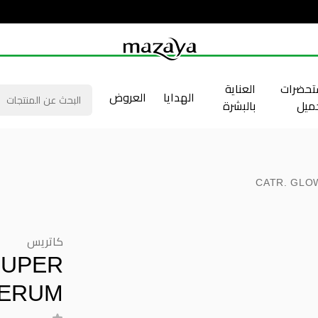
حضرات
العناية
الهدايا
العروض
جميل
بالبشرة
CATR. GLO
كاتريس
SUPER
SERUM