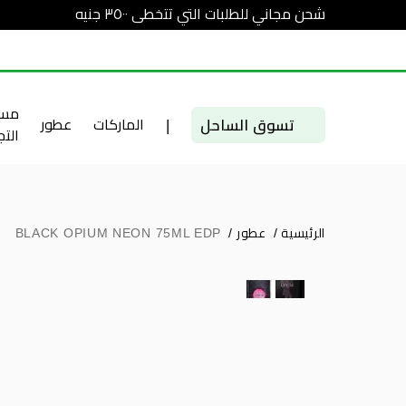
شحن مجاني للطلبات التي تتخطى ٣٥٠٠ جنيه
مست
تسوق الساحل
|
الماركات
عطور
الت
الرئيسية
/
عطور
/
BLACK OPIUM NEON 75ML EDP