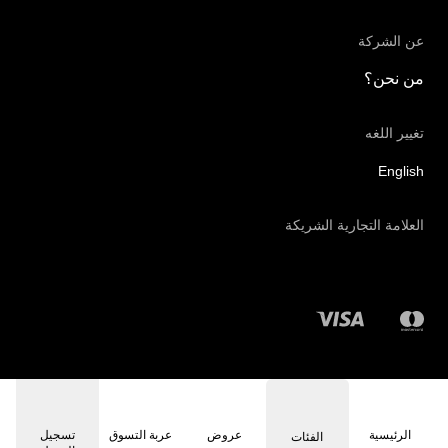
عن الشركة
من نحن؟
تغيير اللغه
English
العلامة التجارية الشريكة
©2026 - مزايا | جميع الحقوق محفوظة
الرئيسية
عروض
عربة التسوق
تسجيل
الفئات