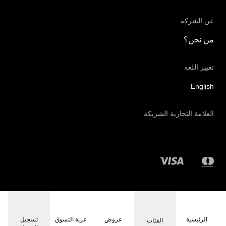
عن الشركة
من نحن؟
تغيير اللغه
English
العلامة التجارية الشريكة
©2026 - مزايا | جميع الحقوق محفوظة
الرئيسية
عروض
عربة التسوق
تسجيل
الفئات