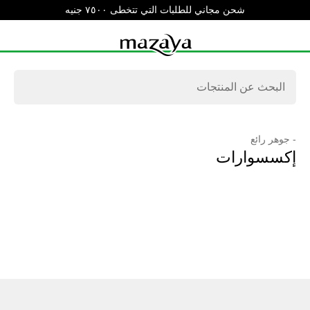
شحن مجاني للطلبات التي تتخطى ٧٥٠٠ جنيه
- جوهر رائع
إكسسوارات