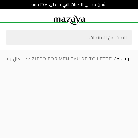
شحن مجاني للطلبات التي تتخطى ٣٥٠٠ جنيه
الرئيسية
/
ZIPPO FOR MEN EAU DE TOILETTE عطر رجال زيبو اودى تواليت