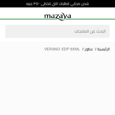
شحن مجاني للطلبات التي تتخطى ٣٥٠٠ جنيه
الرئيسية
/
عطور
/
VERANO EDP 88ML