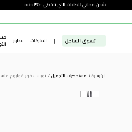
شحن مجاني للطلبات التي تتخطى ٣٥٠٠ جنيه
مست
تسوق الساحل
|
الماركات
عطور
الت
الرئيسية
/
مستحضرات التجميل
/
تويست فور فوليوم ماسكا