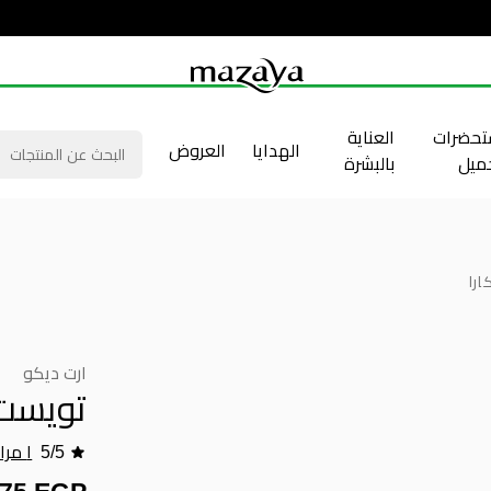
حضرات
العناية
الهدايا
العروض
جميل
بالبشرة
را
ارت ديكو
تويست 
5/5
١ مراجعه