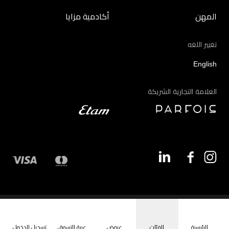
المهن
أكادمية مزايا
تغيير اللغه
English
العلامة التجارية الشريكة
©2026 - مزايا | جميع الحقوق محفوظة
الرئيسية
الفئات
عروض
عربة التسوق
تسجيل الدخول