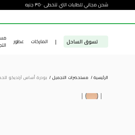
شحن مجاني للطلبات التي تتخطى ٣٥٠٠ جنيه
مست
تسوق الساحل
|
الماركات
عطور
الت
الرئيسية
/
مستحضرات التجميل
/
بودرة أساس آرتديكو للح