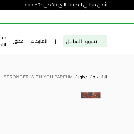
شحن مجاني للطلبات التي تتخطى ٣٥٠٠ جنيه
مست
تسوق الساحل
|
الماركات
عطور
الت
الرئيسية
/
عطور
/
STRONGER WITH YOU PARFUM