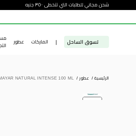
شحن مجاني للطلبات التي تتخطى ٣٥٠٠ جنيه
مست
تسوق الساحل
|
الماركات
عطور
الت
الرئيسية
/
عطور
/
MAYAR NATURAL INTENSE 100 ML