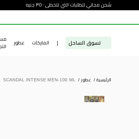
شحن مجاني للطلبات التي تتخطى ٣٥٠٠ جنيه
مست
تسوق الساحل
|
الماركات
عطور
الت
الرئيسية
/
عطور
/
SCANDAL INTENSE MEN-100 ML