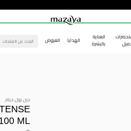
حضرات
العناية
الهدايا
العروض
جميل
بالبشرة
جين بول جيلتر
NTENSE
100 ML