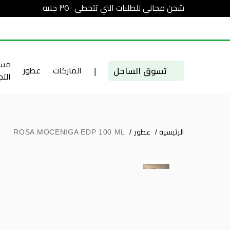
شحن مجاني للطلبات التي تتخطى ٣٥٠٠ جنيه
مست
تسوق الساحل
|
الماركات
عطور
الت
الرئيسية
/
عطور
/
ROSA MOCENIGA EDP 100 ML