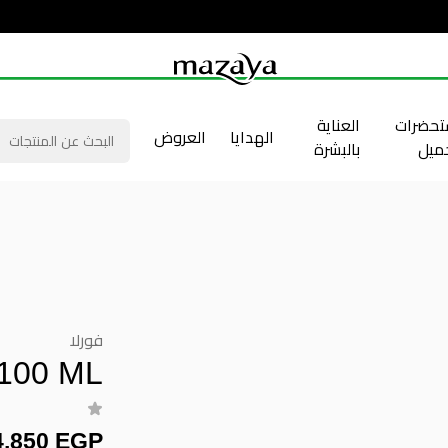
حضرات
العناية
الهدايا
العروض
جميل
بالبشرة
فورلا
100 ML
4,850 EGP