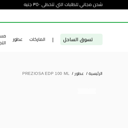
شحن مجاني للطلبات التي تتخطى ٣٥٠٠ جنيه
مست
تسوق الساحل
|
الماركات
عطور
الت
الرئيسية
/
عطور
/
PREZIOSA EDP 100 ML