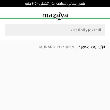
شحن مجاني للطلبات التي تتخطى ٣٥٠٠ جنيه
الرئيسية
/
عطور
/
MURANO EDP 100ML