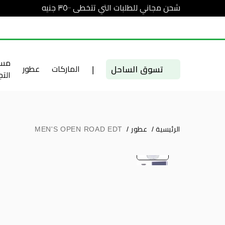
شحن مجاني للطلبات التي تتخطى ٣٥٠٠ جنيه
مست
تسوق الساحل
|
الماركات
عطور
الت
الرئيسية
/
عطور
/
MEN'S OPEN ROAD EDT