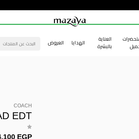
حضرات
العناية
الهدايا
العروض
جميل
بالبشرة
COACH
AD EDT
4,100 EGP