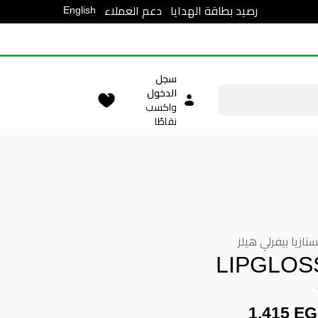
English
رصيد بطاقة الهدايا
دعم العملاء
سجل
الدخول
واكسب
نقاطًا
ستازيا بيفرلي هيلز
LIPGLOS
1,415 E