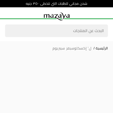
شحن مجاني للطلبات التي تتخطى ٣٥٠٠ جنيه
الرئيسية
/
ل' إكسكلوسيفز سيبريوم