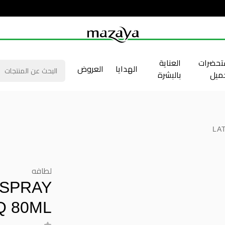
حضرات
العناية
الهدايا
العروض
جميل
بالبشرة
LA
لطافه
 SPRAY
 80ML