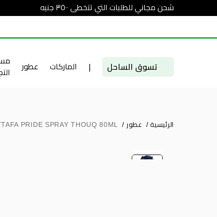
شحن مجاني للطلبات التي تتخطى ٣٥٠٠ جنيه
مست
تسوق الساحل
|
الماركات
عطور
الت
الرئيسية
/
عطور
/
TTAFA PRIDE SPRAY THOUQ 80ML