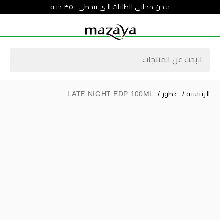
شحن مجاني للطلبات التي تتخطى ٣٥٠٠ جنيه
الرئيسية
/
عطور
/
LATE NIGHT EDP 100ML