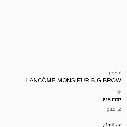
لانكوم
LANCÔME MONSIEUR BIG BROW
615 EGP
غير متاح
عن المنتج