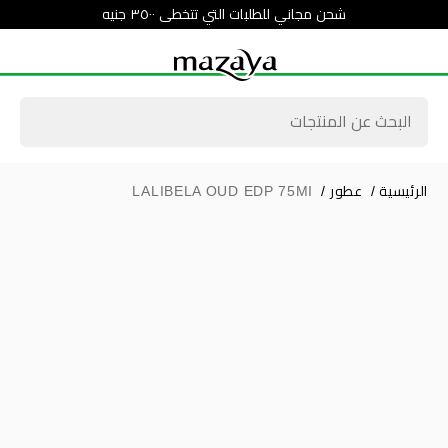
شحن مجاني للطلبات التي تتخطى ٣٥٠٠ جنيه
الرئيسية
/
عطور
/
LALIBELA OUD EDP 75MI