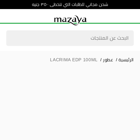
شحن مجاني للطلبات التي تتخطى ٣٥٠٠ جنيه
الرئيسية
/
عطور
/
LACRIMA EDP 100ML