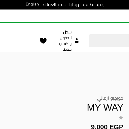
English
رصيد بطاقة الهدايا
دعم العملاء
سجل
الدخول
واكسب
نقاطًا
جورجيو ارماني
MY WAY
9,000 EGP