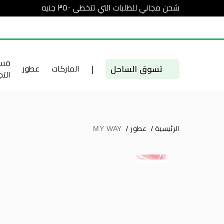
شحن مجاني للطلبات التي تتخطى ٣٥٠٠ جنيه
مست
تسوق الساحل
|
الماركات
عطور
الت
الرئيسية
/
عطور
/
MY WAY