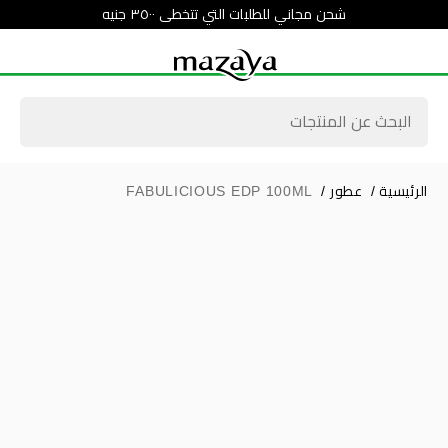
شحن مجاني للطلبات التي تتخطى ٣٥٠٠ جنيه
الرئيسية
/
عطور
/
FABULICIOUS EDP 100ML