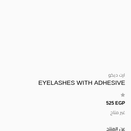
ارت ديكو
EYELASHES WITH ADHESIVE
525 EGP
غير متاح
عن المنتج