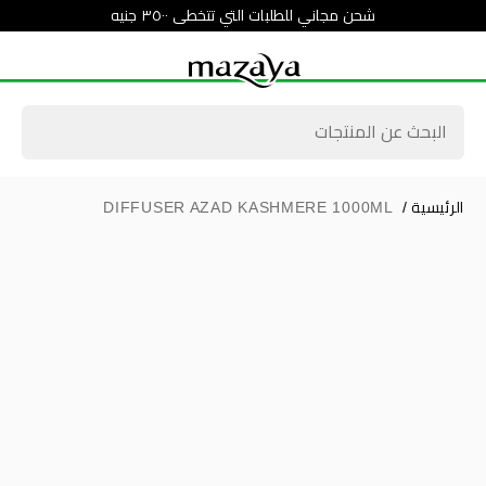
شحن مجاني للطلبات التي تتخطى ٣٥٠٠ جنيه
الرئيسية
/
DIFFUSER AZAD KASHMERE 1000ML