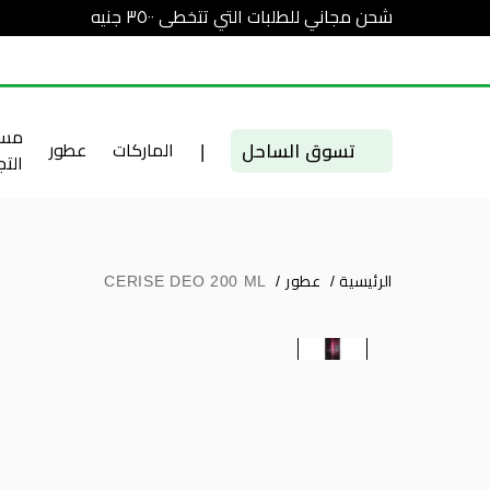
شحن مجاني للطلبات التي تتخطى ٣٥٠٠ جنيه
مست
تسوق الساحل
|
الماركات
عطور
الت
الرئيسية
/
عطور
/
CERISE DEO 200 ML