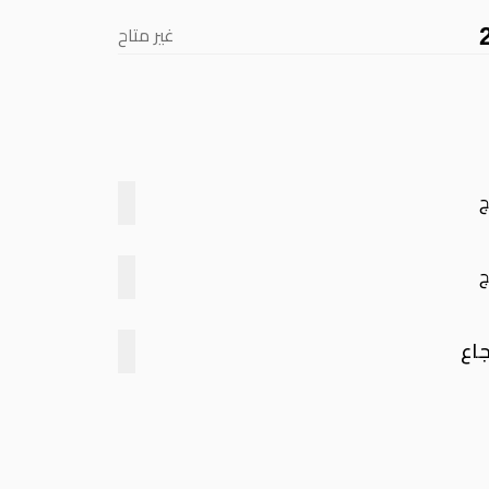
غير متاح
ج
ج
جاع