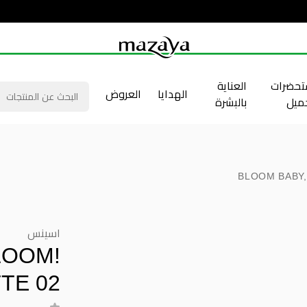
حضرات
العناية
الهدايا
العروض
جميل
بالبشرة
BLOOM BABY,
اسينس
LOOM!
TE 02