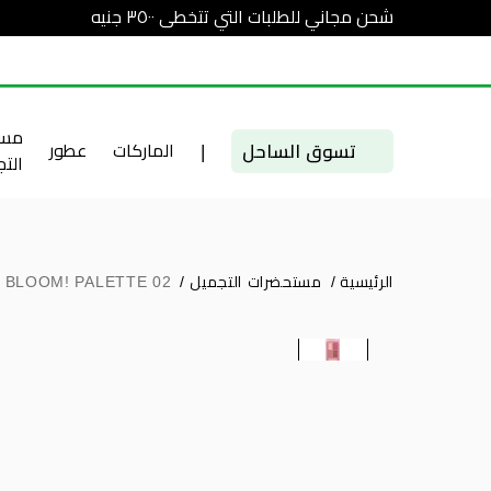
شحن مجاني للطلبات التي تتخطى ٣٥٠٠ جنيه
مست
تسوق الساحل
|
الماركات
عطور
الت
الرئيسية
/
مستحضرات التجميل
/
 BLOOM! PALETTE 02