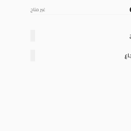
غير متاح
اع