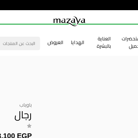
حضرات
العناية
الهدايا
العروض
جميل
بالبشرة
باوباب
رجال
3,100 EGP