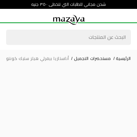
شحن مجاني للطلبات التي تتخطى ٣٥٠٠ جنيه
الرئيسية
/
مستحضرات التجميل
/
أناستازيا بيفرلي هيلز ستيك كونتور