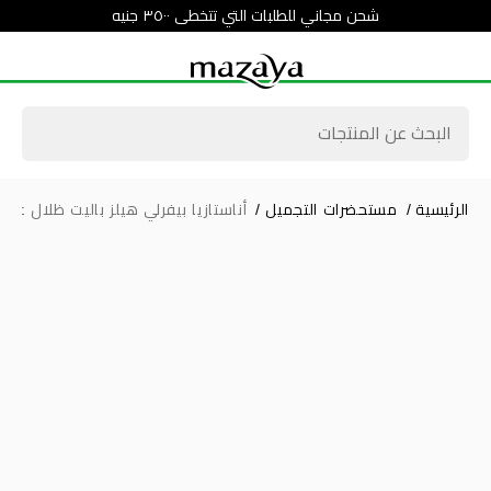
شحن مجاني للطلبات التي تتخطى ٣٥٠٠ جنيه
الرئيسية
/
مستحضرات التجميل
/
أناستازيا بيفرلي هيلز باليت ظلال عيون