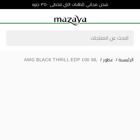
شحن مجاني للطلبات التي تتخطى ٣٥٠٠ جنيه
الرئيسية
/
عطور
/
AMG BLACK THRILL EDP 100 ML