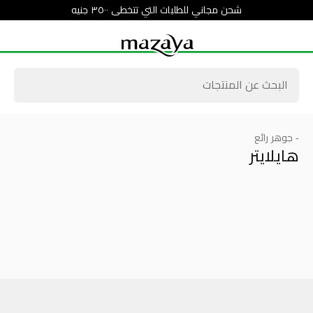
شحن مجاني للطلبات التي تتخطى ٣٥٠٠ جنيه
- جوهر رائع
هايلايتر