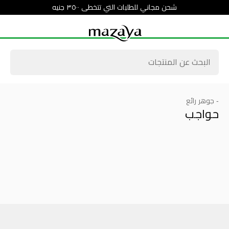
شحن مجاني للطلبات التي تتخطى ٣٥٠٠ جنيه
- جوهر رائع
حواجب