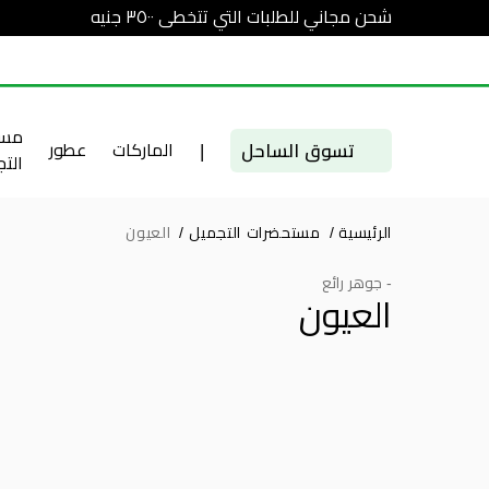
شحن مجاني للطلبات التي تتخطى ٣٥٠٠ جنيه
مست
تسوق الساحل
|
الماركات
عطور
الت
الرئيسية
/
مستحضرات التجميل
/
العيون
- جوهر رائع
العيون