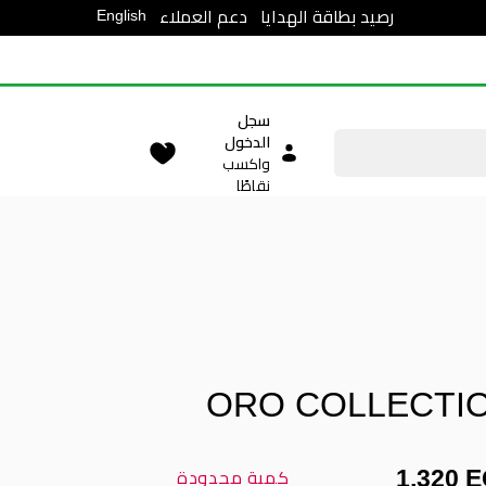
English
رصيد بطاقة الهدايا
دعم العملاء
سجل
الدخول
واكسب
نقاطًا
ORO COLLECTI
1,320 
كمية محدودة