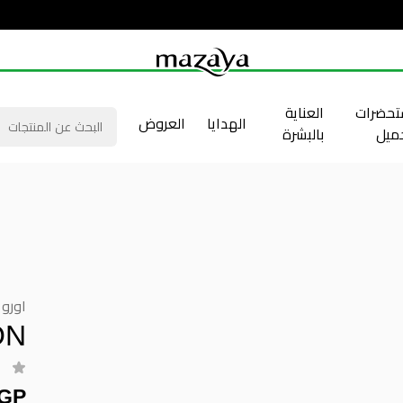
حضرات
العناية
الهدايا
العروض
جميل
بالبشرة
اورو
ON
EGP